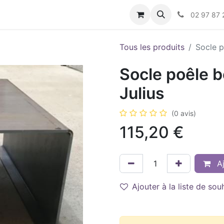
s
02 97 87 
Tous les produits
Socle p
Socle poêle b
Julius
(0 avis)
115,20
€
Aj
Ajouter à la liste de sou