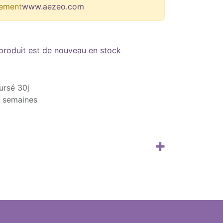
ement
www.aezeo.com
 produit est de nouveau en stock
ursé 30j
3 semaines