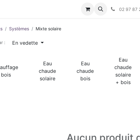
s
02 97 87 
ts
Systèmes
Mixte solaire
En vedette
r :
Eau
Eau
Eau
auffage
chaude
chaude
chaude
bois
solaire
solaire
bois
+ bois
Aucun produit d