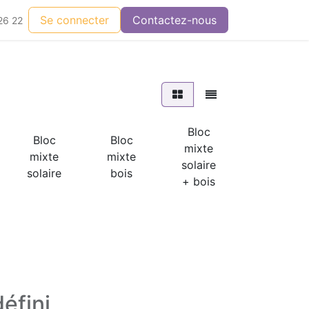
Se connecter
Contactez-nous
26 22
Bloc
Bloc
Bloc
mixte
Mixte
mixte
mixte
solaire
solaire
solaire
bois
+ bois
éfini