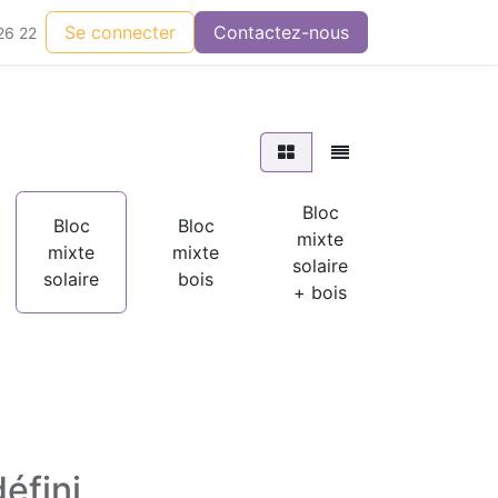
Se connecter
Contactez-nous
26 22
Bloc
Bloc
Bloc
mixte
Mixte
mixte
mixte
solaire
solaire
solaire
bois
+ bois
éfini