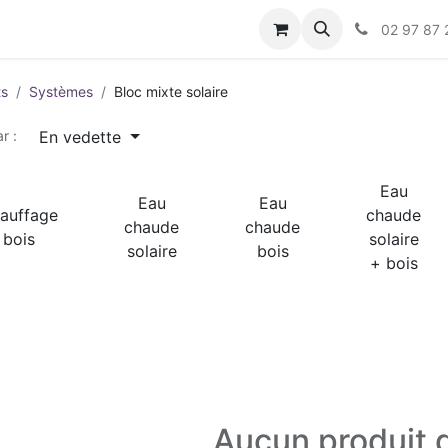
s
02 97 87 
ts
Systèmes
Bloc mixte solaire
En vedette
r :
Eau
Eau
Eau
auffage
chaude
chaude
chaude
bois
solaire
solaire
bois
+ bois
Aucun produit d