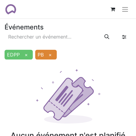
Événements
EDPP
×
PB
×
Aucun événement n'est planifié