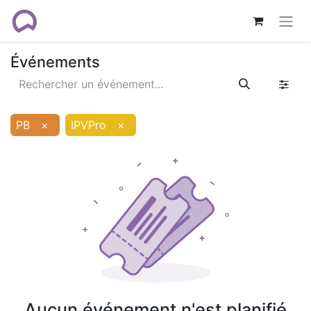
Événements
PB
×
IPVPro
×
Aucun événement n'est planifié