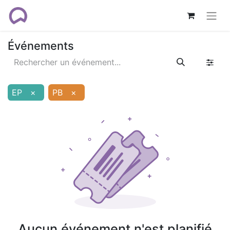
Événements
EP
×
PB
×
Aucun événement n'est planifié