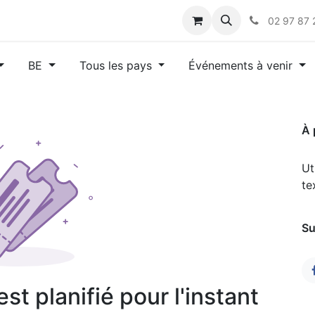
s
02 97 87 
BE
Tous les pays
Événements à venir
À 
Ut
te
Su
t planifié pour l'instant