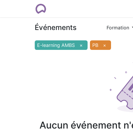
Rendez-vous
Formations
Cour
Événements
Formation
E-learning AMBS
×
PB
×
Aucun événement n'es